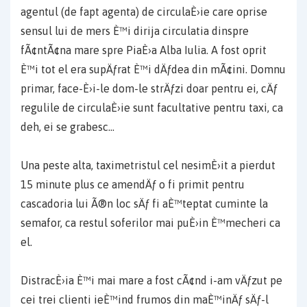
agentul (de fapt agenta) de circulaÈ›ie care oprise
sensul lui de mers È™i dirija circulatia dinspre
fÃ¢ntÃ¢na mare spre PiaÈ›a Alba Iulia. A fost oprit
È™i tot el era supÄƒrat È™i dÄƒdea din mÃ¢ini. Domnu
primar, face-È›i-le dom-le strÄƒzi doar pentru ei, cÄƒ
regulile de circulaÈ›ie sunt facultative pentru taxi, ca
deh, ei se grabesc…
Una peste alta, taximetristul cel nesimÈ›it a pierdut
15 minute plus ce amendÄƒ o fi primit pentru
cascadoria lui Ã®n loc sÄƒ fi aÈ™teptat cuminte la
semafor, ca restul soferilor mai puÈ›in È™mecheri ca
el.
DistracÈ›ia È™i mai mare a fost cÃ¢nd i-am vÄƒzut pe
cei trei clienti ieÈ™ind frumos din maÈ™inÄƒ sÄƒ-l