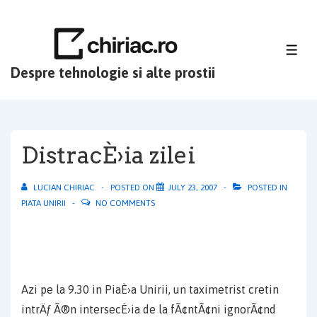
↓
Skip
to
ME
Main
Despre tehnologie si alte prostii
Content
DistracÈ›ia zilei
LUCIAN CHIRIAC
POSTED ON
JULY 23, 2007
POSTED IN
PIATA UNIRII
NO COMMENTS
Azi pe la 9.30 in PiaÈ›a Unirii, un taximetrist cretin
intrÄƒ Ã®n intersecÈ›ia de la fÃ¢ntÃ¢ni ignorÃ¢nd