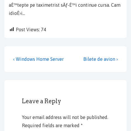
aÈ™tepte pe taximetrist sÄƒ-È™i continue cursa. Cam
idioÈ›i…
Post Views:
74
Post
Previous
Next
‹ Windows Home Server
Bilete de avion ›
navigation
Post
Post
is
is
Leave a Reply
Your email address will not be published.
Required fields are marked
*