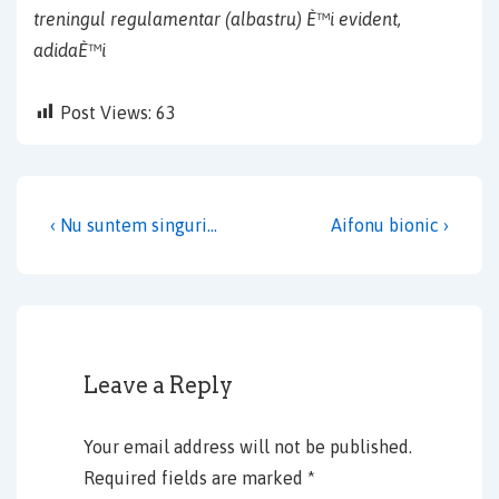
treningul regulamentar (albastru) È™i evident,
adidaÈ™i
Post Views:
63
Post
Previous
Next
‹ Nu suntem singuri…
Aifonu bionic ›
navigation
Post
Post
is
is
Leave a Reply
Your email address will not be published.
Required fields are marked
*