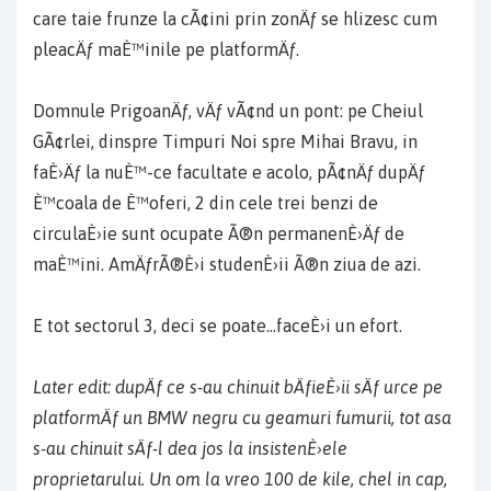
care taie frunze la cÃ¢ini prin zonÄƒ se hlizesc cum
pleacÄƒ maÈ™inile pe platformÄƒ.
Domnule PrigoanÄƒ, vÄƒ vÃ¢nd un pont: pe Cheiul
GÃ¢rlei, dinspre Timpuri Noi spre Mihai Bravu, in
faÈ›Äƒ la nuÈ™-ce facultate e acolo, pÃ¢nÄƒ dupÄƒ
È™coala de È™oferi, 2 din cele trei benzi de
circulaÈ›ie sunt ocupate Ã®n permanenÈ›Äƒ de
maÈ™ini. AmÄƒrÃ®È›i studenÈ›ii Ã®n ziua de azi.
E tot sectorul 3, deci se poate…faceÈ›i un efort.
Later edit: dupÄƒ ce s-au chinuit bÄƒieÈ›ii sÄƒ urce pe
platformÄƒ un BMW negru cu geamuri fumurii, tot asa
s-au chinuit sÄƒ-l dea jos la insistenÈ›ele
proprietarului. Un om la vreo 100 de kile, chel in cap,