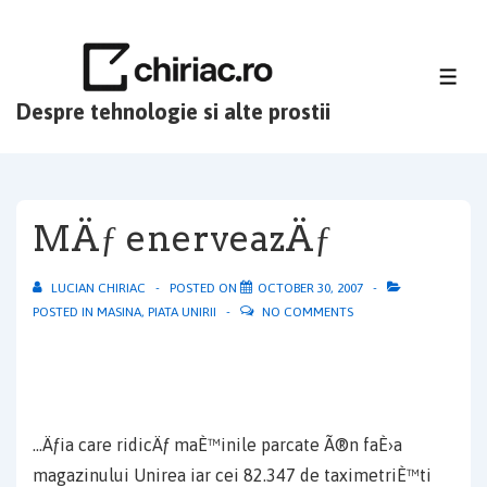
↓
Skip
to
ME
Main
Despre tehnologie si alte prostii
Content
MÄƒ enerveazÄƒ
LUCIAN CHIRIAC
POSTED ON
OCTOBER 30, 2007
POSTED IN
MASINA
,
PIATA UNIRII
NO COMMENTS
…Äƒia care ridicÄƒ maÈ™inile parcate Ã®n faÈ›a
magazinului Unirea iar cei 82.347 de taximetriÈ™ti