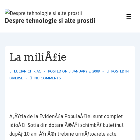
↓
Skip
ME
Despre tehnologie si alte prostii
to
Main
Content
La miliÅ£ie
LUCIAN CHIRIAC
POSTED ON
JANUARY 8, 2009
POSTED IN
DIVERSE
NO COMMENTS
Ä‚ÅŸtia de la EvidenÅ£a PopulaÅ£iei sunt complet
idioÅ£i. Sotia din dotare Ã®ÅŸi schimbÄƒ buletinul
dupÄƒ 10 ani ÅŸi Ã®i trebuie urmÄƒtoarele acte: