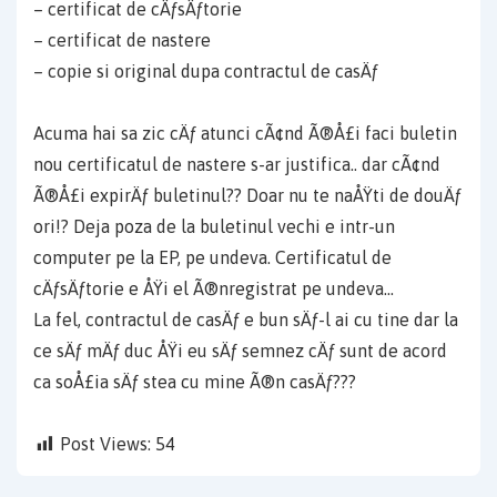
– certificat de cÄƒsÄƒtorie
– certificat de nastere
– copie si original dupa contractul de casÄƒ
Acuma hai sa zic cÄƒ atunci cÃ¢nd Ã®Å£i faci buletin
nou certificatul de nastere s-ar justifica.. dar cÃ¢nd
Ã®Å£i expirÄƒ buletinul?? Doar nu te naÅŸti de douÄƒ
ori!? Deja poza de la buletinul vechi e intr-un
computer pe la EP, pe undeva. Certificatul de
cÄƒsÄƒtorie e ÅŸi el Ã®nregistrat pe undeva…
La fel, contractul de casÄƒ e bun sÄƒ-l ai cu tine dar la
ce sÄƒ mÄƒ duc ÅŸi eu sÄƒ semnez cÄƒ sunt de acord
ca soÅ£ia sÄƒ stea cu mine Ã®n casÄƒ???
Post Views:
54