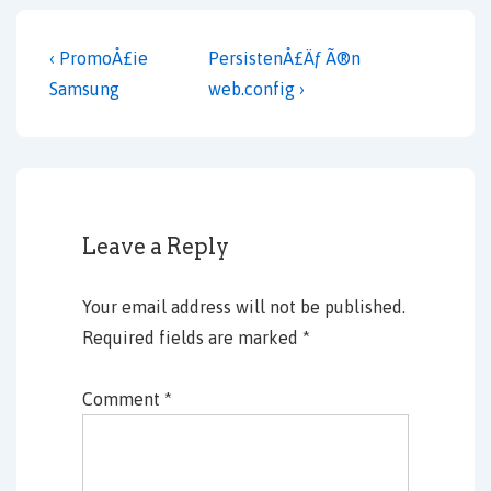
Post
Previous
Next
‹ PromoÅ£ie
PersistenÅ£Äƒ Ã®n
navigation
Post
Post
Samsung
web.config ›
is
is
Leave a Reply
Your email address will not be published.
Required fields are marked
*
Comment
*