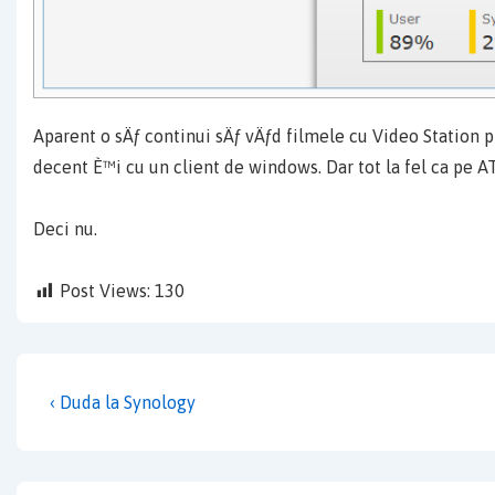
Aparent o sÄƒ continui sÄƒ vÄƒd filmele cu Video Station
decent È™i cu un client de windows. Dar tot la fel ca pe A
Deci nu.
Post Views:
130
Post
Previous
‹ Duda la Synology
navigation
Post
is