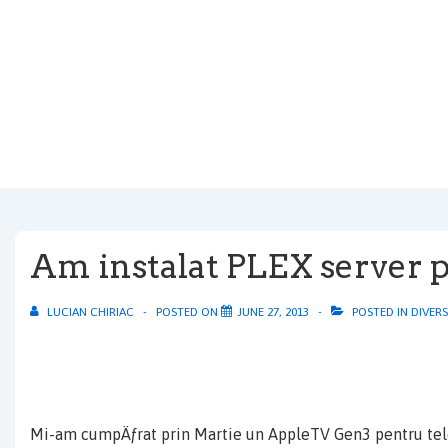
↓
Skip
to
Main
Content
Am instalat PLEX server 
LUCIAN CHIRIAC
POSTED ON
JUNE 27, 2013
POSTED IN
DIVERS
Mi-am cumpÄƒrat prin Martie un AppleTV Gen3 pentru tele