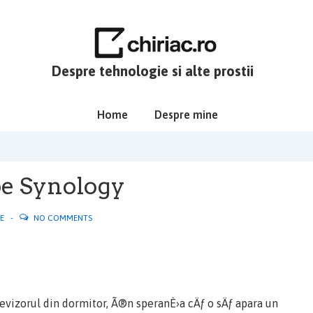
Despre tehnologie si alte prostii
Main
Home
Despre mine
Navigation
pe Synology
E
NO COMMENTS
vizorul din dormitor, Ã®n speranÈ›a cÄƒ o sÄƒ apara un