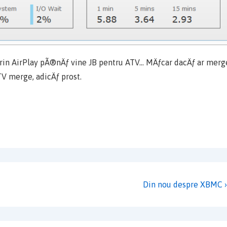
 prin AirPlay pÃ®nÄƒ vine JB pentru ATV… MÄƒcar dacÄƒ ar merg
TV merge, adicÄƒ prost.
Next
Din nou despre XBMC ›
Post
is