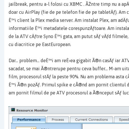
jailbreak, pentru a-l folosi cu XBMC . ÃŽntre timp nu a a
doar cu AirPlay (fie de pe telefon fie de pe tabletÄƒ). Am 
È™i client la Plex media server. Am instalat Plex, am adÄƒu
informatiile È™i metadatele corespunzÄƒtoare. Am instal
de la ATV cÄƒtre Syno È™i gata, am putut sÄƒ vÄƒd filmele,
cu diacritice pe EastEuropean.
Dar… problem… deÈ™i am reÈ›ea gigabit Ã®n casÄƒ iar ATV-
sacadat, se mai Ã®ntrerupe pentru ceva buffer… M-am uit
film, procesorul stÄƒ la peste 90%. Nu am problema asta c
È™i Ã®n pozÄƒ. Primul spike e cÃ®nd am pornit clientul de
am pornit filmul de pe ATV procesorul a Ã®nceput sÄƒ lu