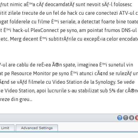
pÄƒrut nimic aÈ™a cÄƒ deocamdatÄƒ sunt nevoit sÄƒ-l folosesc
citit zilele trecute de un fel de hack cu care conectezi ATV-ul 
gat folderele cu filme È™i seriale, a detectat foarte bine toat
at È™i hack-ul PlexConnect pe syno, am pointat frumos DNS-ul
 etc. Merg decent È™i subtitrÄƒrile cu excepÈ›ia celor encodat
ul are cablu de reÈ›ea Ã®n spate, imaginea È™i sunetul vin
at pe Resource Monitor pe syno È™i atunci cÃ¢nd se rulezÄƒ u
Ã¢nd se vÄƒd filmele cu Video Station de la Synology. Se vede
 Video Station, apoi lucrurile s-au stabilizat sub 5% dar cÃ®n
creze din greu…