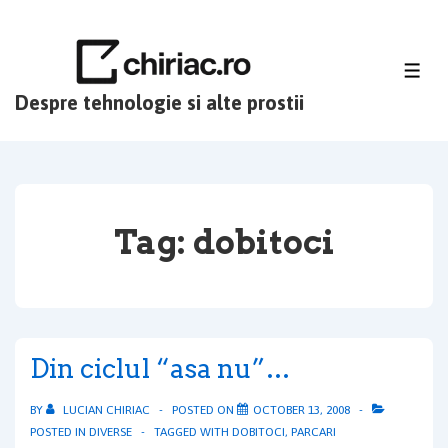
↓
Skip
to
ME
Main
Despre tehnologie si alte prostii
Content
Tag:
dobitoci
Din ciclul “asa nu”…
BY
LUCIAN CHIRIAC
POSTED ON
OCTOBER 13, 2008
POSTED IN
DIVERSE
TAGGED WITH
DOBITOCI
,
PARCARI