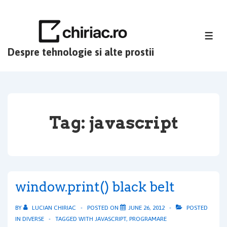
↓
Skip
to
ME
Main
Despre tehnologie si alte prostii
Content
Tag:
javascript
window.print() black belt
BY
LUCIAN CHIRIAC
POSTED ON
JUNE 26, 2012
POSTED
IN
DIVERSE
TAGGED WITH
JAVASCRIPT
,
PROGRAMARE