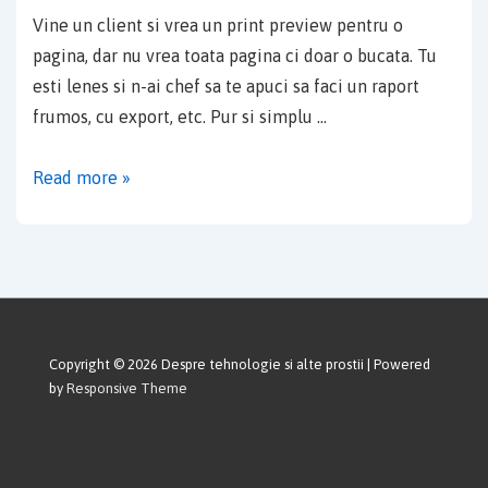
Vine un client si vrea un print preview pentru o
pagina, dar nu vrea toata pagina ci doar o bucata. Tu
esti lenes si n-ai chef sa te apuci sa faci un raport
frumos, cu export, etc. Pur si simplu …
window.print()
Read more »
black
belt
Copyright © 2026
Despre tehnologie si alte prostii
| Powered
by
Responsive Theme